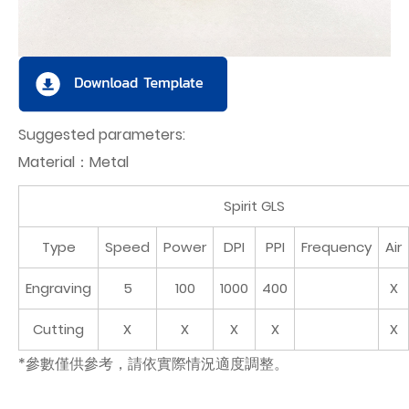
Suggested parameters:
Material：Metal
Spirit GLS
Type
Speed
Power
DPI
PPI
Frequency
Air
Engraving
5
100
1000
400
X
Cutting
X
X
X
X
X
*參數僅供參考，請依實際情況適度調整。