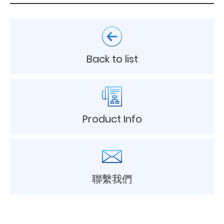
Back to list
Product Info
聯繫我們