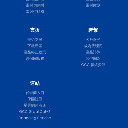
雷射切割機
雷射雕刻
雷射打標機
支援
聯繫
技術支援
客戶服務
下載專區
成為代理商
產品終止政策
產品諮詢
過保固服務
其他問題
GCC 聯絡資訊
連結
代理商入口
保固註冊
星雲網路商店
GCC GreatCut-S
Financing Service