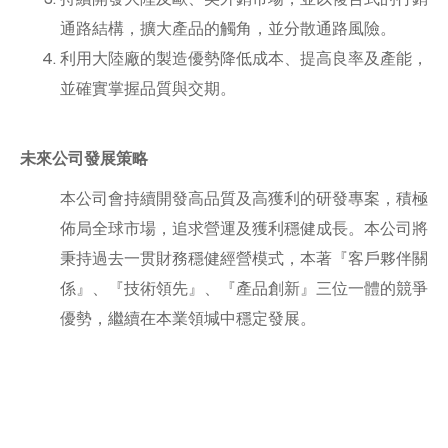
通路結構，擴大產品的觸角，並分散通路風險。
利用大陸廠的製造優勢降低成本、提高良率及產能，
並確實掌握品質與交期。
未來公司發展策略
本公司會持續開發高品質及高獲利的研發專案，積極
佈局全球市場，追求營運及獲利穩健成長。本公司將
秉持過去一贯財務穩健經營模式，本著『客戶夥伴關
係』、『技術領先』、『產品創新』三位一體的競爭
優勢，繼續在本業領堿中穩定發展。