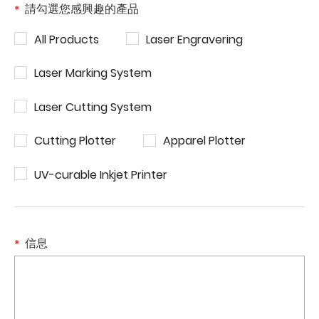
請勾選您感興趣的產品
All Products
Laser Engravering
Laser Marking System
Laser Cutting System
Cutting Plotter
Apparel Plotter
UV-curable Inkjet Printer
信息