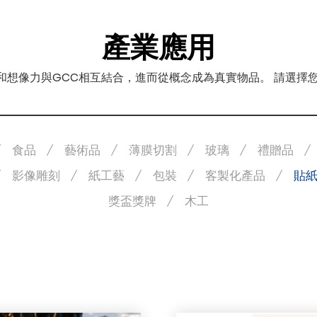
產業應用
力和想像力與GCC相互結合，進而從概念成為真實物品。 請選
食品
藝術品
薄膜切割
玻璃
禮贈品
影像雕刻
紙工藝
包裝
客製化產品
貼
獎盃獎牌
木工