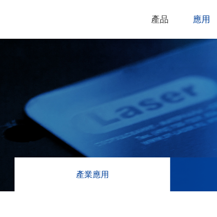
產品
應用
技術支援
下載專區
電腦割字機
產品終止政
過保固服務
雷射打標機
GCC
GCC
產業應用