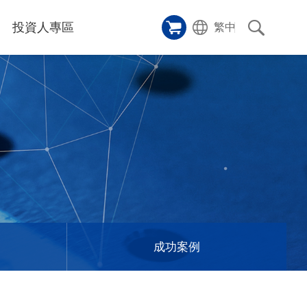
投資人專區
繁中
樣品櫥窗
碑
應用影片
雷射切割機
沿革
成功案例
歷史
人
專區
和活動
消息
訊息
成功案例
們