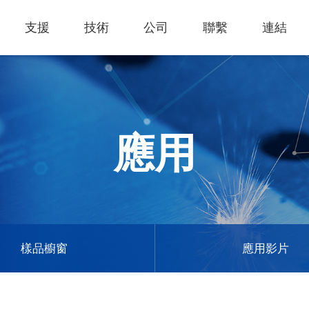
支援
技術
公司
聯繫
連結
熱門應用
關於我們
里程
知識專區
客戶服務
Financing Service
公司概況
薄膜切割
產品影片
成為代理商
GCC Web Shop
公司治理
雷射雕刻機
經營理念
全部
玻璃
策
雷射雕刻
產品諮詢
GCC Club
股東訊息
應用
創新技術
公司
禮贈品
其他問題
代理商入口
財務報表
客戶服務
產品
首飾
GCC 聯絡資訊
利害關係
塑料
ESG永續
榮譽和認証
新聞
印章
陳列展示
最新
服飾和紡織
參展
樣品櫥窗
應用影片
聯繫我
木工
了解詳情