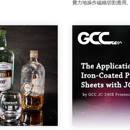
費力地操作磁鐵切割應用