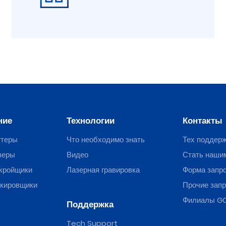
ние
Технологии
Контакты
ттеры
Что необходимо знать
Тех поддер
веры
Видео
Стать наши
кройщики
Лазерная гравировка
Форма запр
ркировщики
Прочие зап
Филиалы G
Поддержка
Tech Support