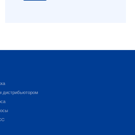
жка
м дистрибьютором
оса
росы
CC