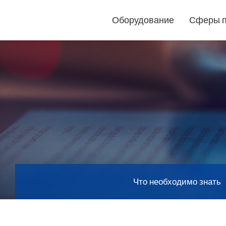
Оборудование
Сферы 
Режущие
плоттеры
Лазерные
маркировщики
Что необходимо знать
GCC
GCC