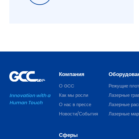
Компания
Оборудова
О GCC
Режущие пло
Как мы росли
Лазерные гра
Innovation with a
Human Touch
О нас в прессе
Лазерные рас
Новости/События
Лазерные ма
Сферы