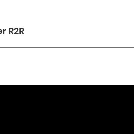
подробнее
r R2R