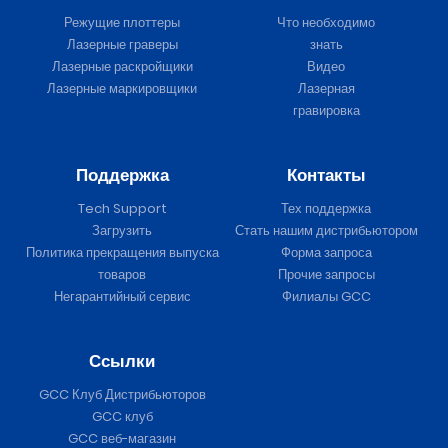
Режущие плоттеры
Что необходимо
Лазерные граверы
знать
Лазерные раскройщики
Видео
Лазерные маркировщики
Лазерная
гравировка
Поддержка
Контакты
Tech Support
Тех поддержка
Загрузить
Стать нашим дистрибьютором
Политика прекращения выпуска
Форма запроса
товаров
Прочие запросы
Негарантийный сервис
Филиалы GCC
Ссылки
GCC Клуб Дистрибьюторов
GCC клуб
GCC веб-магазин