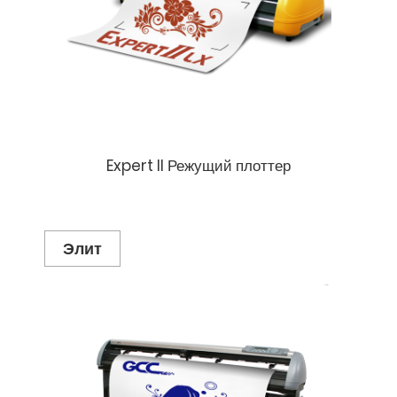
Expert II Режущий плоттер
Элит