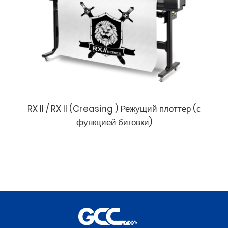
RX II / RX II (Creasing ) Режущий плоттер (с
функцией биговки)