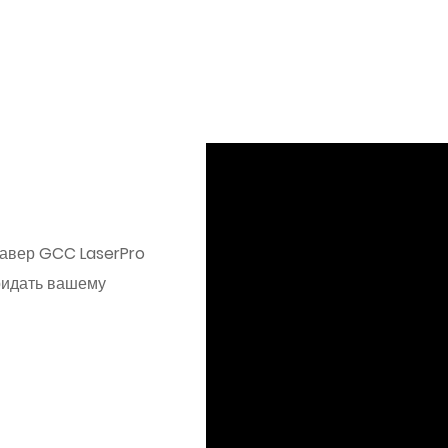
подробнее
равер GCC LaserPro
ридать вашему