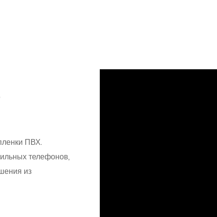
подробнее
о
пленки ПВХ.
ильных телефонов,
шения из