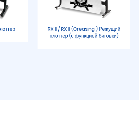
лоттер
RX II / RX II (Creasing ) Режущий
плоттер (с функцией биговки)