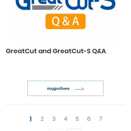
GreatCut and GreatCut-S Q&A
подробнее
1
2
3
4
5
6
7