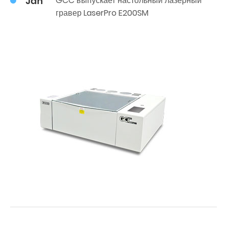
Jan
GCC выпускает настольный лазерный
гравер LaserPro E200SM