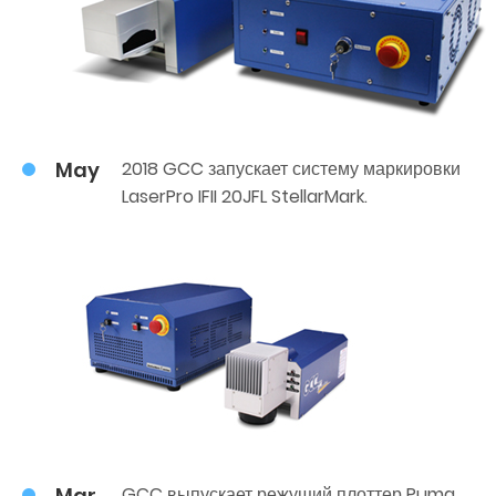
May
2018 GCC запускает систему маркировки
LaserPro IFII 20JFL StellarMark.
Mar
GCC выпускает режущий плоттер Puma