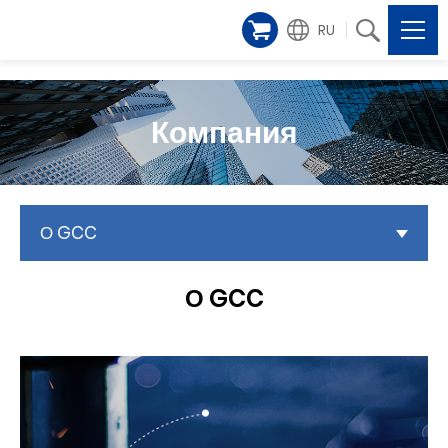
RU
Компания
О GCC
О GCC