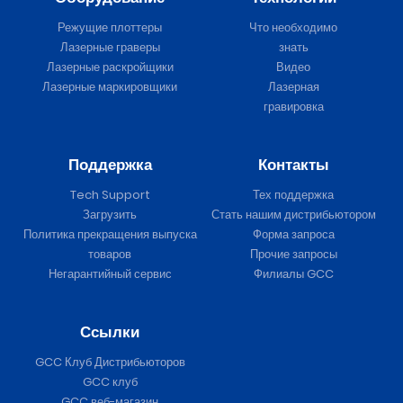
Режущие плоттеры
Что необходимо
Лазерные граверы
знать
Лазерные раскройщики
Видео
Лазерные маркировщики
Лазерная
гравировка
Поддержка
Контакты
Tech Support
Тех поддержка
Загрузить
Стать нашим дистрибьютором
Политика прекращения выпуска
Форма запроса
товаров
Прочие запросы
Негарантийный сервис
Филиалы GCC
Ссылки
GCC Клуб Дистрибьюторов
GCC клуб
GCC веб-магазин