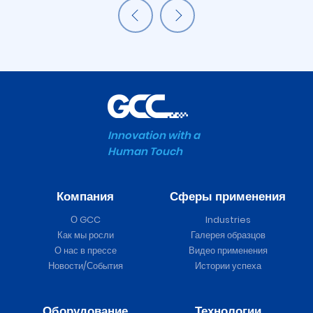
Innovation with a
Human Touch
Компания
Сферы применения
Expert II Режущий плоттер
О GCC
Industries
Как мы росли
Галерея образцов
О нас в прессе
Видео применения
Новости/События
Истории успеха
Оборудование
Технологии