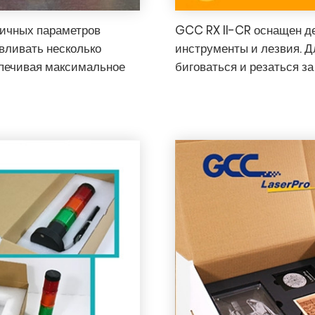
личных параметров
GCC RX II-CR оснащен д
авливать несколько
инструменты и лезвия. Д
спечивая максимальное
биговаться и резаться за