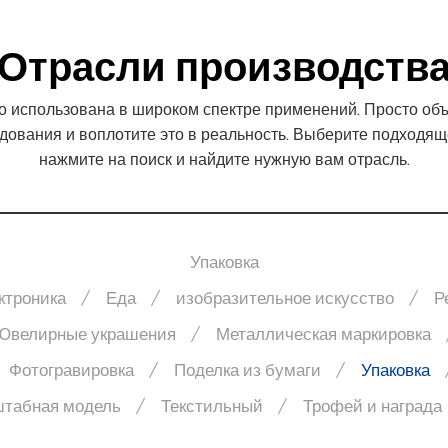
подробнее
Отрасли производств
 использована в широком спектре применений. Просто объ
ования и воплотите это в реальность. Выберите подходящ
нажмите на поиск и найдите нужную вам отрасль.
Упаковка
ктроника
Еда
изобразительное искусство
Р
Ювелирные украшения
Металлическая маркировка
Фотогравировка
Поделка из бумаги
Упаковка
табная модель
Текстильный
Трофей и награда