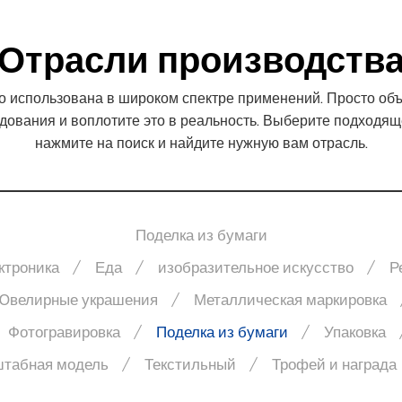
подробнее
Отрасли производств
 использована в широком спектре применений. Просто объ
ования и воплотите это в реальность. Выберите подходящ
нажмите на поиск и найдите нужную вам отрасль.
Поделка из бумаги
ктроника
Еда
изобразительное искусство
Р
Ювелирные украшения
Металлическая маркировка
Фотогравировка
Поделка из бумаги
Упаковка
табная модель
Текстильный
Трофей и награда