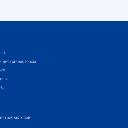
жка
м дистрибьютором
оса
росы
CC
истрибьюторов