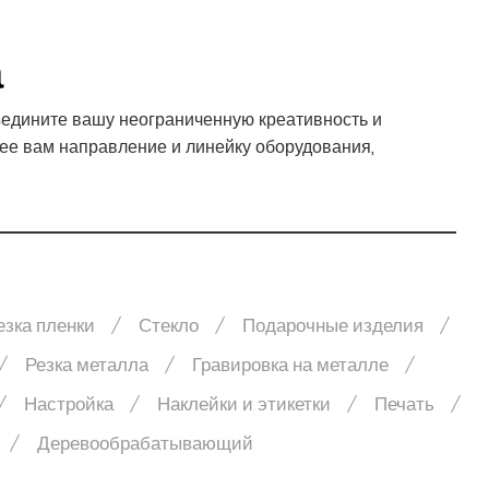
а
едините вашу неограниченную креативность и
ее вам направление и линейку оборудования,
езка пленки
Стекло
Подарочные изделия
Резка металла
Гравировка на металле
Настройка
Наклейки и этикетки
Печать
Деревообрабатывающий