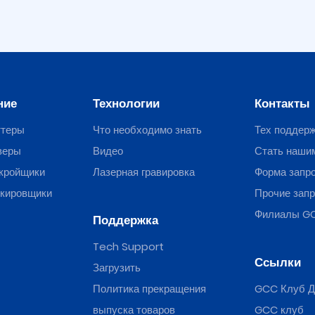
ние
Технологии
Контакты
ттеры
Что необходимо знать
Тех поддер
веры
Видео
Стать наши
кройщики
Лазерная гравировка
Форма запр
ркировщики
Прочие зап
Филиалы G
Поддержка
Tech Support
Ссылки
Загрузить
Политика прекращения
GCC Клуб Д
выпуска товаров
GCC клуб