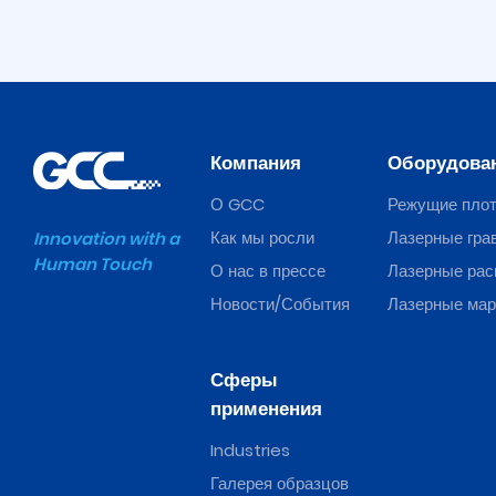
Spirit
GLS
Hybrid
Компания
Оборудова
О GCC
Режущие пло
Как мы росли
Лазерные гра
Innovation with a
Human Touch
О нас в прессе
Лазерные рас
Новости/События
Лазерные ма
Сферы
применения
Industries
Галерея образцов