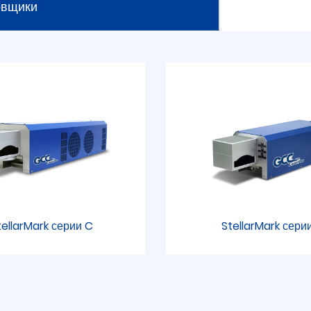
овщики
tellarMark серии C
StellarMark серии