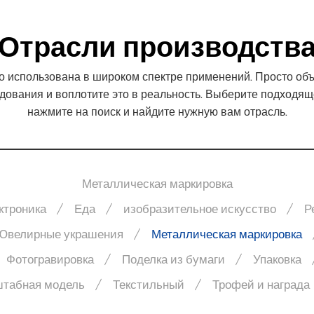
подробнее
Отрасли производств
 использована в широком спектре применений. Просто объ
ования и воплотите это в реальность. Выберите подходящ
нажмите на поиск и найдите нужную вам отрасль.
Металлическая маркировка
ктроника
Еда
изобразительное искусство
Р
Ювелирные украшения
Металлическая маркировка
Фотогравировка
Поделка из бумаги
Упаковка
табная модель
Текстильный
Трофей и награда