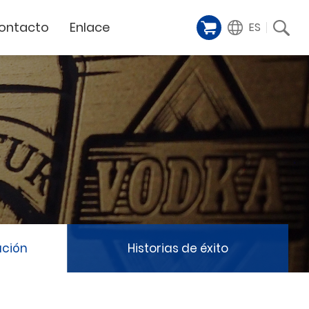
ontacto
Enlace
ES
Galería de
iente
Financing Service
muestras
Milestoens
n distribuidor
GCC Web Shop
Cortador Láser
Vídeos de
TODAS
y
GCC Club
presentación
Hitos de la empresa
GCC Distributor Club
Hito del producto
GCC
Historias de éxito
Noticias / Eventos
Comunicado de prensa
táctenos
ación
Historias de éxito
Feria de muestras