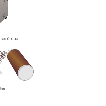
ntes áreas.
as.