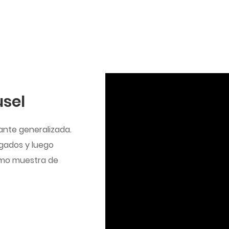
usel
ante generalizada.
lgados y luego
omo muestra de