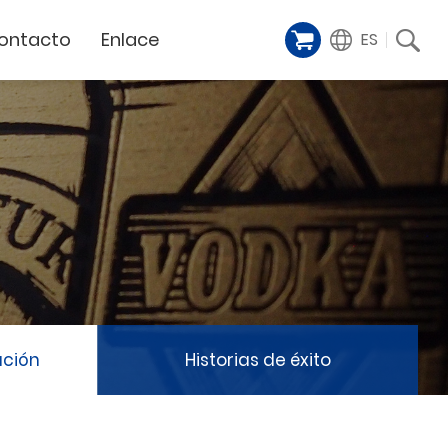
ontacto
Enlace
ES
Galería de
iente
Financing Service
muestras
Milestoens
n distribuidor
GCC Web Shop
Cortador Láser
Vídeos de
TODAS
y
GCC Club
presentación
Hitos de la empresa
GCC Distributor Club
Hito del producto
GCC
Historias de éxito
Noticias / Eventos
Comunicado de prensa
táctenos
ación
Historias de éxito
Feria de muestras