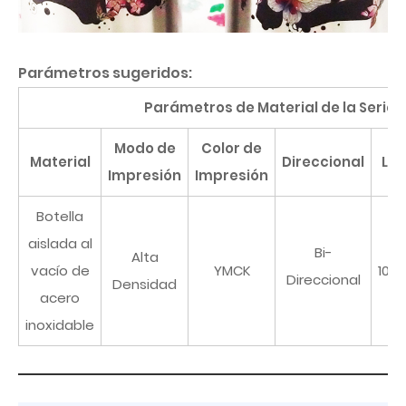
Parámetros sugeridos:
Parámetros de Material de la Serie
Modo de
Color de
Material
Direccional
LED
Impresión
Impresión
Botella
aislada al
Bi-
Alta
vacío de
YMCK
100
Direccional
Densidad
acero
inoxidable