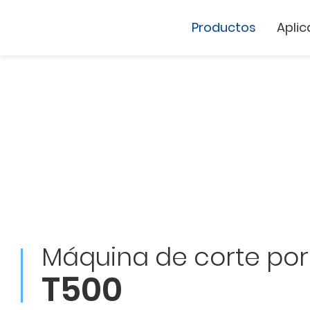
Productos
Aplic
Cutter de vinil
Marcador Láse
GCC
Máquina de corte por
GCC
T500