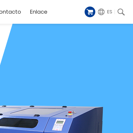
ontacto
Enlace
ES
Galería de
iente
Financing Service
muestras
Milestoens
n distribuidor
GCC Web Shop
Cortador Láser
Vídeos de
TODAS
y
GCC Club
presentación
Hitos de la empresa
GCC Distributor Club
Hito del producto
GCC
Historias de éxito
Noticias / Eventos
Comunicado de prensa
táctenos
Feria de muestras