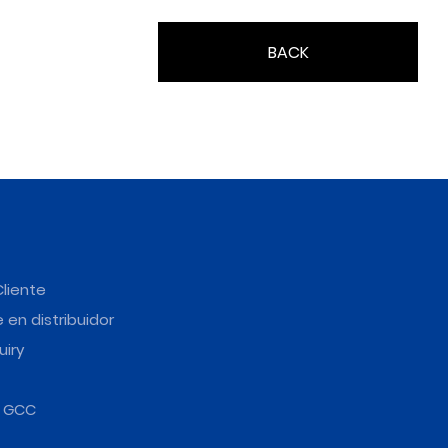
BACK
Cliente
 en distribuidor
uiry
e GCC