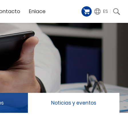
ontacto
Enlace
ES
Galería de
iente
Financing Service
muestras
Milestoens
n distribuidor
GCC Web Shop
Cortador Láser
Vídeos de
TODAS
y
GCC Club
presentación
Hitos de la empresa
GCC Distributor Club
Hito del producto
GCC
Historias de éxito
Noticias / Eventos
Comunicado de prensa
táctenos
os
Noticias y eventos
Feria de muestras