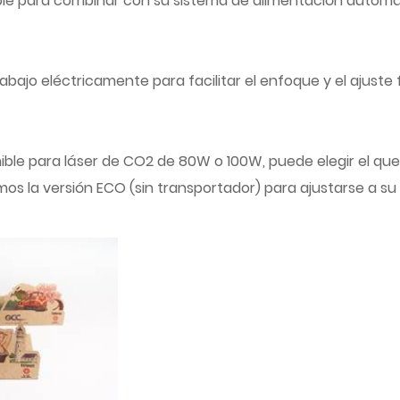
le para combinar con su sistema de alimentación automáti
a abajo eléctricamente para facilitar el enfoque y el ajuste
ible para láser de CO2 de 80W o 100W, puede elegir el qu
emos la versión ECO (sin transportador) para ajustarse a s