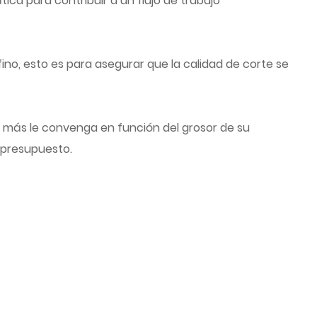
ca para contribuir a un flujo de trabajo
 fino, esto es para asegurar que la calidad de corte se
e más le convenga en función del grosor de su
u presupuesto.