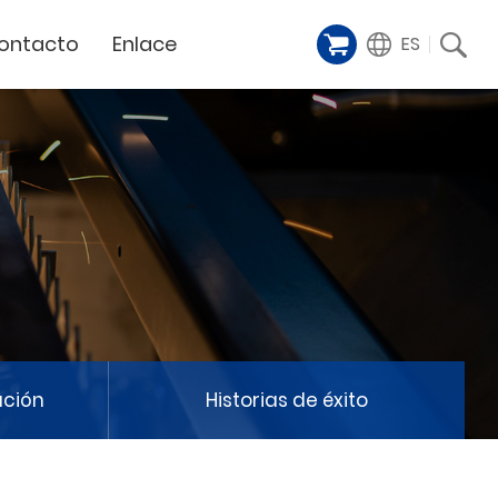
ontacto
Enlace
ES
Galería de
iente
Financing Service
muestras
Milestoens
n distribuidor
GCC Web Shop
Cortador Láser
Vídeos de
TODAS
y
GCC Club
presentación
Hitos de la empresa
GCC Distributor Club
Hito del producto
GCC
Historias de éxito
Noticias / Eventos
Comunicado de prensa
táctenos
ación
Historias de éxito
Feria de muestras