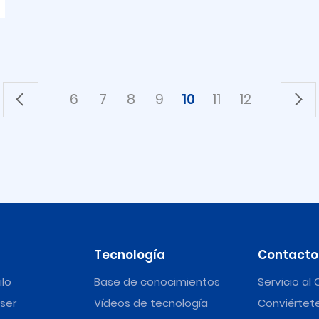
6
7
8
9
10
11
12
Tecnología
Contacto
ilo
Base de conocimientos
Servicio al 
ser
Vídeos de tecnología
Conviértete