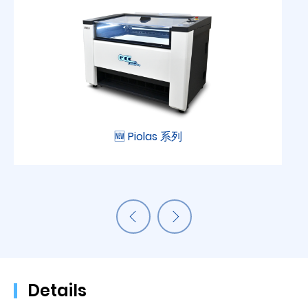
🆕 Piolas 系列
Details